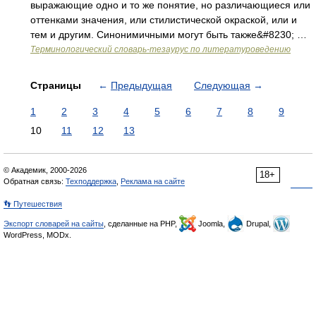
выражающие одно и то же понятие, но различающиеся или
оттенками значения, или стилистической окраской, или и
тем и другим. Синонимичными могут быть также&#8230; …
Терминологический словарь-тезаурус по литературоведению
Страницы
←
Предыдущая
Следующая
→
1
2
3
4
5
6
7
8
9
10
11
12
13
© Академик, 2000-2026
18+
Обратная связь:
Техподдержка
,
Реклама на сайте
👣 Путешествия
Экспорт словарей на сайты
, сделанные на PHP,
Joomla,
Drupal,
WordPress, MODx.