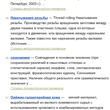
Петербург, 2003 г.) …
Словарь металлургических терминов
Накатывание резьбы
— Thread rolling Накатывание
95
резьбы. Производство резьбы вращением заготовки между
двумя пазами в пластинах плашки, одна из которых
находится в движении, или вращением между нарезными
валками. Также известно как нарезание резьбы валками.
(Источник …
Словарь металлургических терминов
синонимия
— Совпадение в основном значении (при
96
сохранении различий в смысловых оттенках и
стилистической окраске) морфем, слов, синтаксических
конструкций, фразеологических единиц. Синонимия
приставок. Наличие общего реального или грамматического
значения у …
Словарь лингвистических терминов
Одёжно-галантерейная кожа
— мягкий материал,
97
вырабатываемый из мелкого кожевенного сырья с
использованием хромового и комбинированных методов