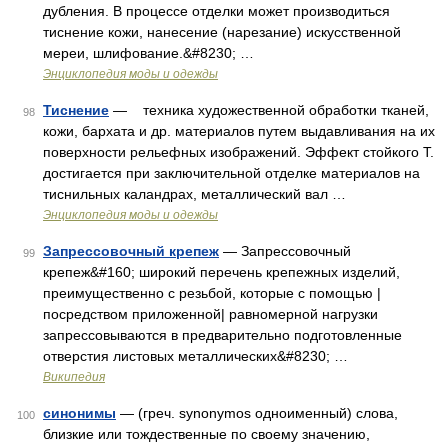
дубления. В процессе отделки может производиться
тиснение кожи, нанесение (нарезание) искусственной
мереи, шлифование.&#8230; …
Энциклопедия моды и одежды
Тиснение
— техника художественной обработки тканей,
98
кожи, бархата и др. материалов путем выдавливания на их
поверхности рельефных изображений. Эффект стойкого Т.
достигается при заключительной отделке материалов на
тиснильных каландрах, металлический вал …
Энциклопедия моды и одежды
Запрессовочный крепеж
— Запрессовочный
99
крепеж&#160; широкий перечень крепежных изделий,
преимущественно с резьбой, которые с помощью |
посредством приложенной| равномерной нагрузки
запрессовываются в предварительно подготовленные
отверстия листовых металлических&#8230; …
Википедия
синонимы
— (греч. synonymos одноименный) слова,
100
близкие или тождественные по своему значению,